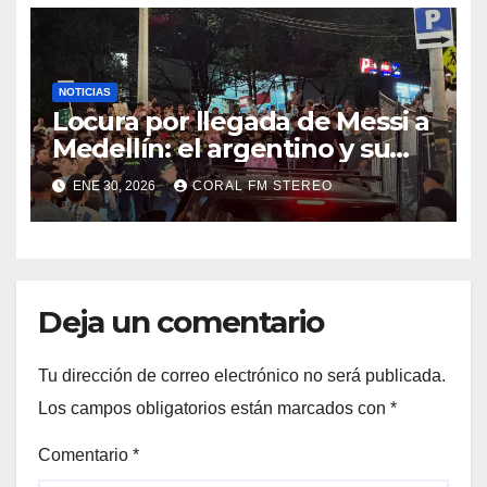
NOTICIAS
Locura por llegada de Messi a
Medellín: el argentino y su
equipo llegaron al hotel en
ENE 30, 2026
CORAL FM STEREO
un Bolivariano
Deja un comentario
Tu dirección de correo electrónico no será publicada.
Los campos obligatorios están marcados con
*
Comentario
*