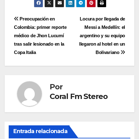
Navegación
Preocupación en
Locura por llegada de
Colombia: primer reporte
Messi a Medellín: el
de
médico de Jhon Lucumí
argentino y su equipo
entradas
tras salir lesionado en la
llegaron al hotel en un
Copa Italia
Bolivariano
Por
Coral Fm Stereo
Entrada relacionada