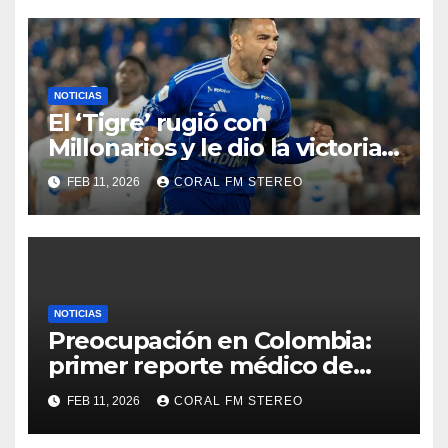
NOTICIAS
El ‘Tigre’ rugió con
Millonarios y le dio la victoria
frente a Águilas en Bogotá
FEB 11, 2026
CORAL FM STEREO
NOTICIAS
Preocupación en Colombia:
primer reporte médico de
Jhon Lucumí tras salir
FEB 11, 2026
CORAL FM STEREO
lesionado en la Copa Italia