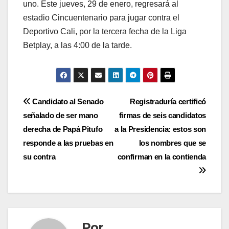
uno. Este jueves, 29 de enero, regresará al
estadio Cincuentenario para jugar contra el
Deportivo Cali, por la tercera fecha de la Liga
Betplay, a las 4:00 de la tarde.
Navegación
Candidato al Senado
Registraduría certificó
señalado de ser mano
firmas de seis candidatos
de
derecha de Papá Pitufo
a la Presidencia: estos son
entradas
responde a las pruebas en
los nombres que se
su contra
confirman en la contienda
Por