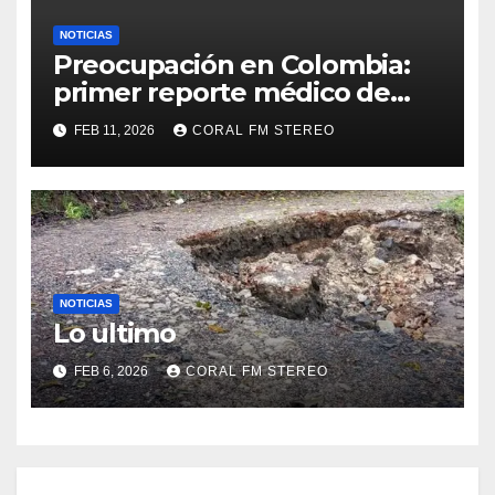
NOTICIAS
Preocupación en Colombia:
primer reporte médico de
Jhon Lucumí tras salir
FEB 11, 2026
CORAL FM STEREO
lesionado en la Copa Italia
NOTICIAS
Lo ultimo
FEB 6, 2026
CORAL FM STEREO